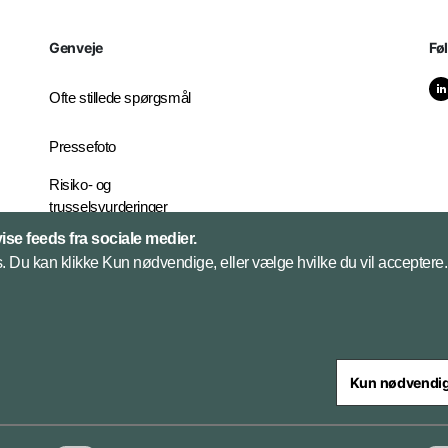
Genveje
Fø
Ofte stillede spørgsmål
Pressefoto
Risiko- og
trusselsvurderinger
Ekstern
vise feeds fra sociale medier.
whistleblowerordning for
 Du kan klikke Kun nødvendige, eller vælge hvilke du vil acceptere. 
FE
Kun nødvendi
steriet