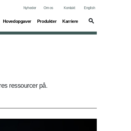
Nyheder
Om os
Kontakt
English
(current)
(current)
(current)
Hovedopgaver
Produkter
Karriere
ores ressourcer på.