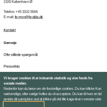
2100 København Ø
Telefon: +45 3332 5566
E-mail:
fe-myn@fe-ddis.dk
Kontakt
Genveje
Ofte stillede spørgsmål
Pressefoto
Vi bruger cookies til at indsamle statistik og vise feeds fra
Risiko- og trusselsvurderinger
sociale medier.
Ekstern whistleblowerordning
Nedenfor kan du læse om de forskellige cookies. Du kan klikke Kun
for FE
nødvendige, eller vælge hvilke du vil acceptere. Du kan til hver en tid
ændre dit samtykke ved at klikke på det lille kage-ikon i venstre side
Følg Forsvarets Efterretningstjeneste