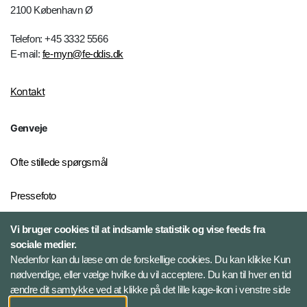
2100 København Ø
Telefon: +45 3332 5566
E-mail:
fe-myn@fe-ddis.dk
Kontakt
Genveje
Ofte stillede spørgsmål
Pressefoto
Risiko- og trusselsvurderinger
Vi bruger cookies til at indsamle statistik og vise feeds fra
sociale medier.
Ekstern whistleblowerordning
Nedenfor kan du læse om de forskellige cookies. Du kan klikke Kun
for FE
nødvendige, eller vælge hvilke du vil acceptere. Du kan til hver en tid
ændre dit samtykke ved at klikke på det lille kage-ikon i venstre side