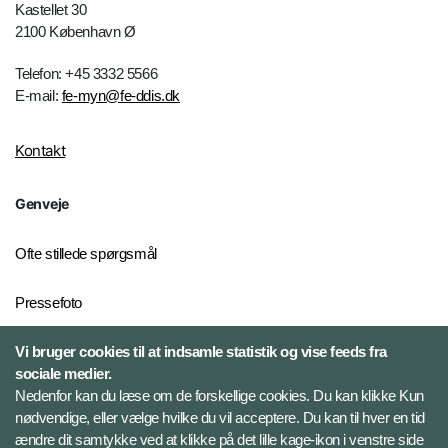
Kastellet 30
2100 København Ø
Telefon: +45 3332 5566
E-mail:
fe-myn@fe-ddis.dk
Kontakt
Genveje
Ofte stillede spørgsmål
Pressefoto
Risiko- og trusselsvurderinger
Vi bruger cookies til at indsamle statistik og vise feeds fra
sociale medier.
Ekstern whistleblowerordning
Nedenfor kan du læse om de forskellige cookies. Du kan klikke Kun
for FE
nødvendige, eller vælge hvilke du vil acceptere. Du kan til hver en tid
ændre dit samtykke ved at klikke på det lille kage-ikon i venstre side