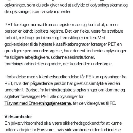
oplysninger, som du selv giver ved at udfylde et oplysningsskema og
de oplysninger, som vi selv indhenter.
PET foretager normalt kun en registermæssig kontrol af, om en
person er kendt i politiets registre. Det kan f.eks. være for strafbare
forhold, misbrugsproblemer og fremstillinger i retten. Ved
godkendelser til de højeste klassifikationsgrader foretager PET en
grundigere personundersøgelse, hvor der evt. indhentes oplysninger
fra tidligere arbejdsgivere, uddannelsesinstitutioner,
forretningsforbindelser og andre, der kender den undersøgte.
I forbindelse med sikkerhedsgodkendelse får FE kun oplysninger fra
PET, hvis den pågældende person har givet sit samtykke ved en
underskrift. Bortset fra kriminalregistrets oplysninger om domme og
sigtelser forelægger PET alle oplysninger for
Tilsynet med Efterretningstjenesterne
, før de videregives til FE.
Virksomheder
En privat virksomhed skal være sikkerhedsgodkendt for at kunne
udføre arbejde for Forsvaret, hvis virksomheden i den forbindelse