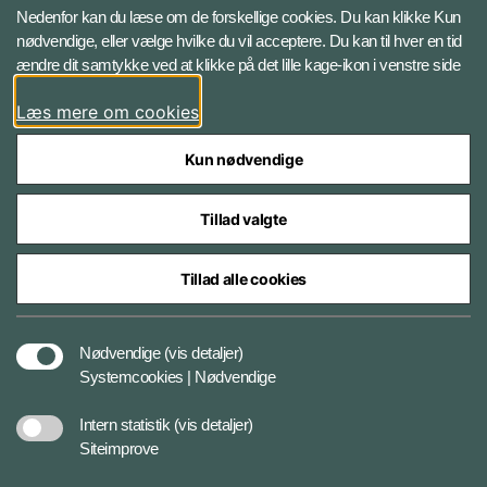
Ekstern whistleblowerordning
Nedenfor kan du læse om de forskellige cookies. Du kan klikke Kun
for FE
nødvendige, eller vælge hvilke du vil acceptere. Du kan til hver en tid
ændre dit samtykke ved at klikke på det lille kage-ikon i venstre side
Følg Forsvarets Efterretningstjeneste
Læs mere om cookies
Linkedin
Kun nødvendige
Tillad valgte
Tillad alle cookies
Styrelser og myndigheder under Forsvarsministeriet
Nødvendige
(vis detaljer)
Systemcookies | Nødvendige
Cookiepolitik
Intern statistik
(vis detaljer)
Siteimprove
Tilgængelighedserklæring