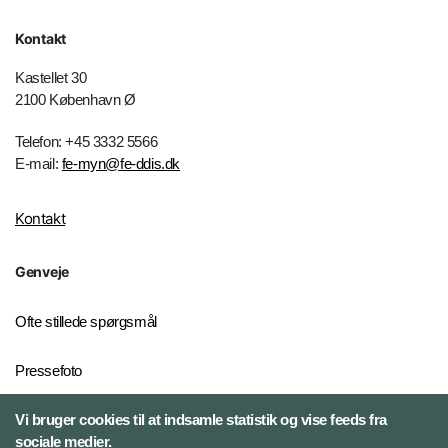
Kontakt
Kastellet 30
2100 København Ø
Telefon: +45 3332 5566
E-mail:
fe-myn@fe-ddis.dk
Kontakt
Genveje
Ofte stillede spørgsmål
Pressefoto
Risiko- og trusselsvurderinger
Vi bruger cookies til at indsamle statistik og vise feeds fra
sociale medier.