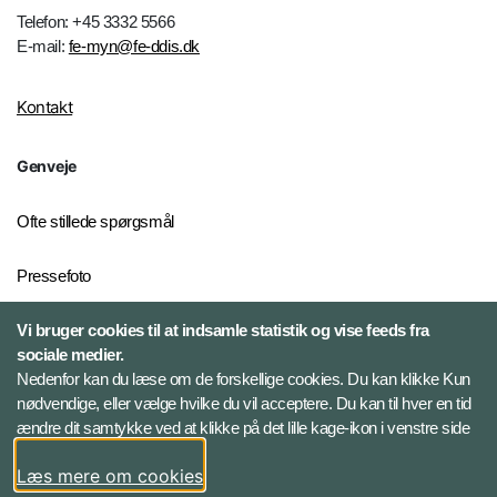
Telefon: +45 3332 5566
E-mail:
fe-myn@fe-ddis.dk
Kontakt
Genveje
Ofte stillede spørgsmål
Pressefoto
Risiko- og trusselsvurderinger
Vi bruger cookies til at indsamle statistik og vise feeds fra
sociale medier.
Ekstern whistleblowerordning
Nedenfor kan du læse om de forskellige cookies. Du kan klikke Kun
for FE
nødvendige, eller vælge hvilke du vil acceptere. Du kan til hver en tid
ændre dit samtykke ved at klikke på det lille kage-ikon i venstre side
Følg Forsvarets Efterretningstjeneste
Læs mere om cookies