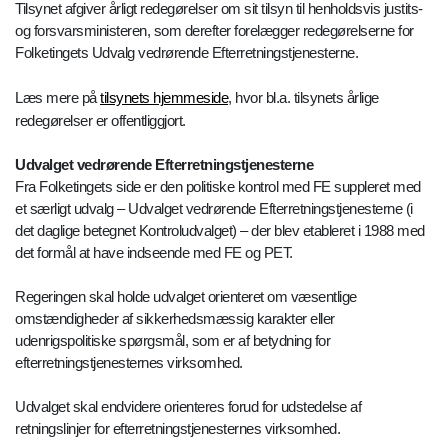
Tilsynet afgiver årligt redegørelser om sit tilsyn til henholdsvis justits-
og forsvarsministeren, som derefter forelægger redegørelserne for
Folketingets Udvalg vedrørende Efterretningstjenesterne.
Læs mere på
tilsynets hjemmeside
, hvor bl.a. tilsynets årlige
redegørelser er offentliggjort.
Udvalget vedrørende Efterretningstjenesterne
Fra Folketingets side er den politiske kontrol med FE suppleret med
et særligt udvalg – Udvalget vedrørende Efterretningstjenesterne (i
det daglige betegnet Kontroludvalget) – der blev etableret i 1988 med
det formål at have indseende med FE og PET.
Regeringen skal holde udvalget orienteret om væsentlige
omstændigheder af sikkerhedsmæssig karakter eller
udenrigspolitiske spørgsmål, som er af betydning for
efterretningstjenesternes virksomhed.
Udvalget skal endvidere orienteres forud for udstedelse af
retningslinjer for efterretningstjenesternes virksomhed.