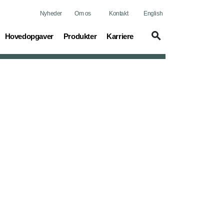
Nyheder
Om os
Kontakt
English
(current)
(current)
(current)
Hovedopgaver
Produkter
Karriere