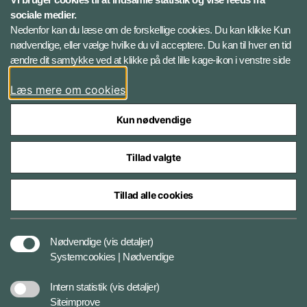
sociale medier.
Ekstern whistleblowerordning
Nedenfor kan du læse om de forskellige cookies. Du kan klikke Kun
for FE
nødvendige, eller vælge hvilke du vil acceptere. Du kan til hver en tid
ændre dit samtykke ved at klikke på det lille kage-ikon i venstre side
Følg Forsvarets Efterretningstjeneste
Læs mere om cookies
Linkedin
Kun nødvendige
Tillad valgte
Tillad alle cookies
Styrelser og myndigheder under Forsvarsministeriet
Nødvendige
(vis detaljer)
Systemcookies | Nødvendige
Cookiepolitik
Intern statistik
(vis detaljer)
Siteimprove