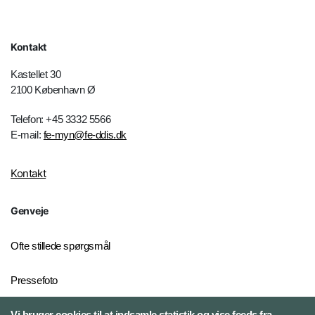
Kontakt
Kastellet 30
2100 København Ø
Telefon: +45 3332 5566
E-mail:
fe-myn@fe-ddis.dk
Kontakt
Genveje
Ofte stillede spørgsmål
Pressefoto
Vi bruger cookies til at indsamle statistik og vise feeds fra
Risiko- og trusselsvurderinger