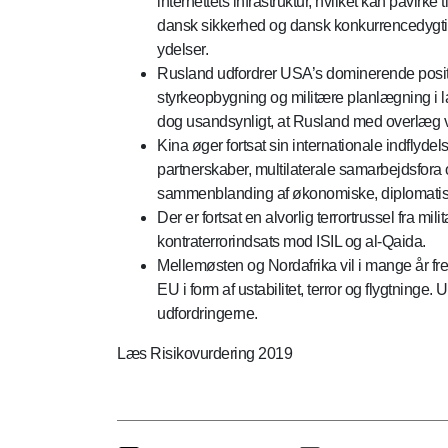
internettets infrastruktur, hvilket kan påvirk
dansk sikkerhed og dansk konkurrencedygtig
ydelser.
Rusland udfordrer USA’s dominerende positio
styrkeopbygning og militære planlægning i la
dog usandsynligt, at Rusland med overlæg vil t
Kina øger fortsat sin internationale indflydel
partnerskaber, multilaterale samarbejdsfora 
sammenblanding af økonomiske, diplomatiske
Der er fortsat en alvorlig terrortrussel fra 
kontraterrorindsats mod ISIL og al-Qaida.
Mellemøsten og Nordafrika vil i mange år fr
EU i form af ustabilitet, terror og flygtnin
udfordringerne.
Læs Risikovurdering 2019