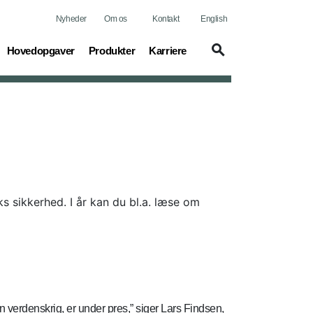
Nyheder
Om os
Kontakt
English
(current)
(current)
(current)
Hovedopgaver
Produkter
Karriere
ks sikkerhed. I år kan du bl.a. læse om
erdenskrig, er under pres,” siger Lars Findsen,