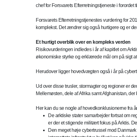
chef for Forsvarets Efterretningstjeneste i forordet t
Forsvarets Efterretningstjenestes vurdering for 201
komplekst. Det ændrer sig også hurtigere og er de
Et hurtigt overblik over en kompleks verden
Risikovurderingen indledes i år af kapitlet om Ark
økonomiske styrke og erklærede mål om på sigt at v
Herudover ligger hovedvægten også i år på cybertr
Ud over disse trusler, stormagter og regioner er d
Mellemøsten, dele af Afrika samt Afghanistan, der 
Her kan du se nogle af hovedkonklusionerne fra år
De arktiske stater samarbejder fortsat om r
er der et stigende militært fokus på Arktis
Den meget høje cybertrussel mod Danmark er e