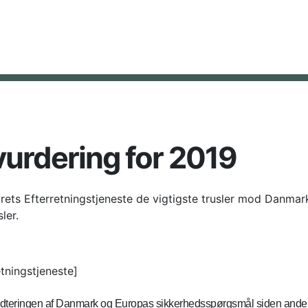
vurdering for 2019
arets Efterretningstjeneste de vigtigste trusler mod Danmar
ler.
etningstjeneste]
dteringen af Danmark og Europas sikkerhedsspørgsmål siden anden v