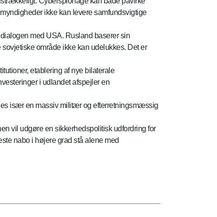
er tilstrækkeligt. Cyberspionage kan både påvirke
g myndigheder ikke kan levere samfundsvigtige
lde dialogen med USA. Rusland baserer sin
re sovjetiske område ikke kan udelukkes. Det er
tutioner, etablering af nye bilaterale
vesteringer i udlandet afspejler en
kyldes især en massiv militær og efterretningsmæssig
n vil udgøre en sikkerhedspolitisk udfordring for
meste nabo i højere grad stå alene med