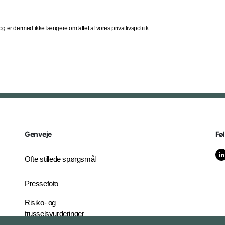
 er dermed ikke længere omfattet af vores privatlivspolitik.
Genveje
Fø
Ofte stillede spørgsmål
Pressefoto
Risiko- og
trusselsvurderinger