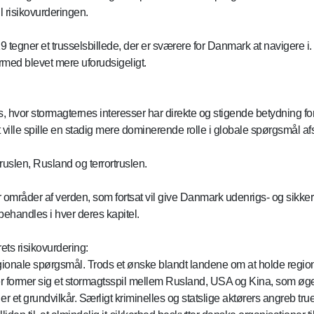
il risikovurderingen.
9 tegner et trusselsbillede, der er sværere for Danmark at navigere i.
rmed blevet mere uforudsigeligt.
tis, hvor stormagternes interesser har direkte og stigende betydnin
ille spille en stadig mere dominerende rolle i globale spørgsmål afs
uslen, Rusland og terrortruslen.
er områder af verden, som fortsat vil give Danmark udenrigs- og sikke
behandles i hver deres kapitel.
ets risikovurdering:
egionale spørgsmål. Trods et ønske blandt landene om at holde regio
. Der former sig et stormagtsspil mellem Rusland, USA og Kina, som ø
t grundvilkår. Særligt kriminelles og statslige aktørers angreb truer