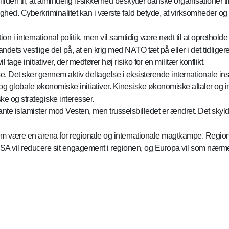
e tilliden til, at almindelig it-sikkerhed beskytter danske organisation
hed. Cyberkriminalitet kan i værste fald betyde, at virksomheder o
n i international politik, men vil samtidig være nødt til at opretho
ndets vestlige del på, at en krig med NATO tæt på eller i det tidlige
age initiativer, der medfører høj risiko for en militær konflikt.
se. Det sker gennem aktiv deltagelse i eksisterende internationale insti
og globale økonomiske initiativer. Kinesiske økonomiske aftaler og in
 og strategiske interesser.
militante islamister mod Vesten, men trusselsbilledet er ændret. Det s
em være en arena for regionale og internationale magtkampe. Regione
ge. USA vil reducere sit engagement i regionen, og Europa vil som nær