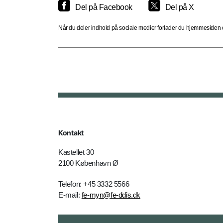
Del på Facebook
Del på X
Når du deler indhold på sociale medier forlader du hjemmesiden og
Kontakt
Kastellet 30
2100 København Ø
Telefon: +45 3332 5566
E-mail:
fe-myn@fe-ddis.dk
Kontakt