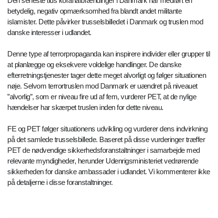
Den seneste tids koranafbrændinger i Danmark har medført en
betydelig, negativ opmærksomhed fra blandt andet militante
islamister. Dette påvirker trusselsbilledet i Danmark og truslen mod
danske interesser i udlandet.
Denne type af terrorpropaganda kan inspirere individer eller grupper til
at planlægge og eksekvere voldelige handlinger. De danske
efterretningstjenester tager dette meget alvorligt og følger situationen
nøje. Selvom terrortruslen mod Danmark er uændret på niveauet
”alvorlig”, som er niveau fire ud af fem, vurderer PET, at de nylige
hændelser har skærpet truslen inden for dette niveau.
FE og PET følger situationens udvikling og vurderer dens indvirkning
på det samlede trusselsbillede. Baseret på disse vurderinger træffer
PET de nødvendige sikkerhedsforanstaltninger i samarbejde med
relevante myndigheder, herunder Udenrigsministeriet vedrørende
sikkerheden for danske ambassader i udlandet. Vi kommenterer ikke
på detaljerne i disse foranstaltninger.