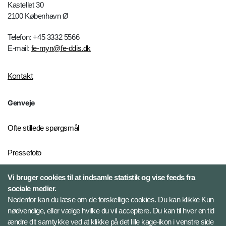
Kastellet 30
2100 København Ø
Telefon: +45 3332 5566
E-mail:
fe-myn@fe-ddis.dk
Kontakt
Genveje
Ofte stillede spørgsmål
Pressefoto
Vi bruger cookies til at indsamle statistik og vise feeds fra
Risiko- og trusselsvurderinger
sociale medier.
Ekstern whistleblowerordning
Nedenfor kan du læse om de forskellige cookies. Du kan klikke Kun
for FE
nødvendige, eller vælge hvilke du vil acceptere. Du kan til hver en tid
ændre dit samtykke ved at klikke på det lille kage-ikon i venstre side