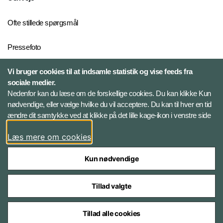
Ofte stillede spørgsmål
Pressefoto
Risiko- og trusselsvurderinger
Vi bruger cookies til at indsamle statistik og vise feeds fra
sociale medier.
Ekstern whistleblowerordning
Nedenfor kan du læse om de forskellige cookies. Du kan klikke Kun
for FE
nødvendige, eller vælge hvilke du vil acceptere. Du kan til hver en tid
ændre dit samtykke ved at klikke på det lille kage-ikon i venstre side
Følg Forsvarets Efterretningstjeneste
Læs mere om cookies
Linkedin
Kun nødvendige
Tillad valgte
Tillad alle cookies