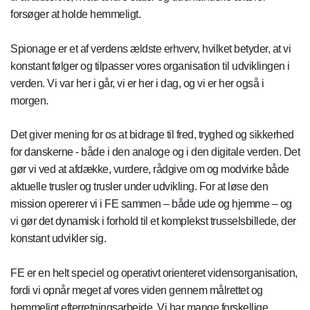
forsøger at holde hemmeligt.
Spionage er et af verdens ældste erhverv, hvilket betyder, at vi
konstant følger og tilpasser vores organisation til udviklingen i
verden. Vi var her i går, vi er her i dag, og vi er her også i
morgen.
Det giver mening for os at bidrage til fred, tryghed og sikkerhed
for danskerne - både i den analoge og i den digitale verden. Det
gør vi ved at afdække, vurdere, rådgive om og modvirke både
aktuelle trusler og trusler under udvikling. For at løse den
mission opererer vi i FE sammen – både ude og hjemme – og
vi gør det dynamisk i forhold til et komplekst trusselsbillede, der
konstant udvikler sig.
FE er en helt speciel og operativt orienteret vidensorganisation,
fordi vi opnår meget af vores viden gennem målrettet og
hemmeligt efterretningsarbejde. Vi har mange forskellige