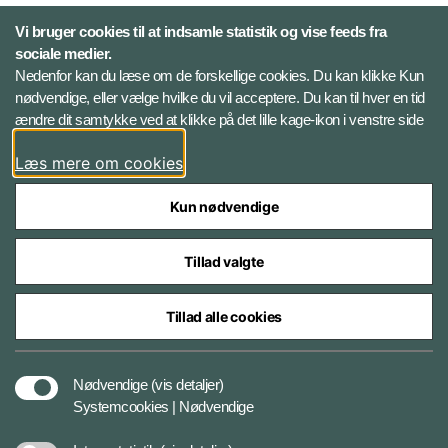
Vi bruger cookies til at indsamle statistik og vise feeds fra
Risiko- og trusselsvurderinger
sociale medier.
Ekstern whistleblowerordning
Nedenfor kan du læse om de forskellige cookies. Du kan klikke Kun
for FE
nødvendige, eller vælge hvilke du vil acceptere. Du kan til hver en tid
ændre dit samtykke ved at klikke på det lille kage-ikon i venstre side
Følg Forsvarets Efterretningstjeneste
Læs mere om cookies
Linkedin
Kun nødvendige
Tillad valgte
Tillad alle cookies
Styrelser og myndigheder under Forsvarsministeriet
Nødvendige
(vis detaljer)
Systemcookies | Nødvendige
Cookiepolitik