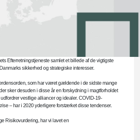
s Efterretningstjeneste samlet et billede af de vigtigste
r Danmarks sikkerhed og strategiske interesser.
n verdensorden, som har været gældende i de sidste mange
g der sker desuden i disse år en forskydning i magtforholdet
fordrer vestlige alliancer og idealer. COVID-19-
e – har i 2020 yderligere forstærket disse tendenser.
e Risikovurdering, har vi lavet en