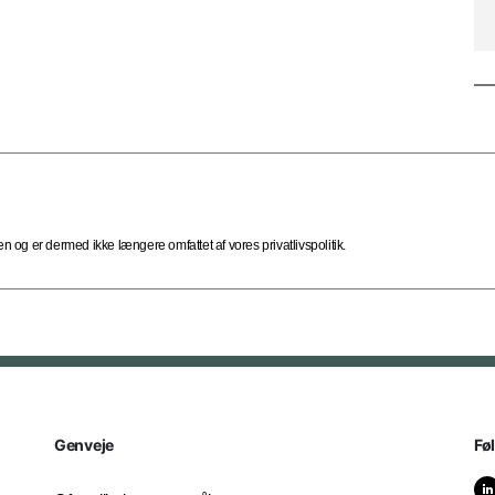
 og er dermed ikke længere omfattet af vores privatlivspolitik.
Genveje
Fø