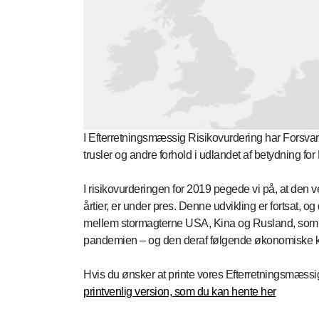
I Efterretningsmæssig Risikovurdering har Forsvaret
trusler og andre forhold i udlandet af betydning fo
I risikovurderingen for 2019 pegede vi på, at de
årtier, er under pres. Denne udvikling er fortsat, o
mellem stormagterne USA, Kina og Rusland, som ud
pandemien – og den deraf følgende økonomiske kris
Hvis du ønsker at printe vores Efterretningsmæssig
printvenlig version, som du kan hente her