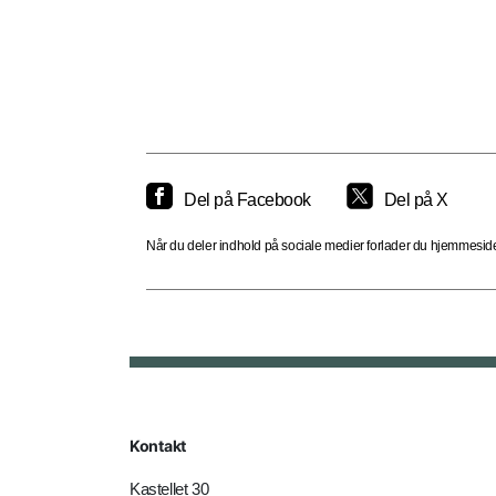
Del på Facebook
Del på X
Når du deler indhold på sociale medier forlader du hjemmesiden
Kontakt
Kastellet 30