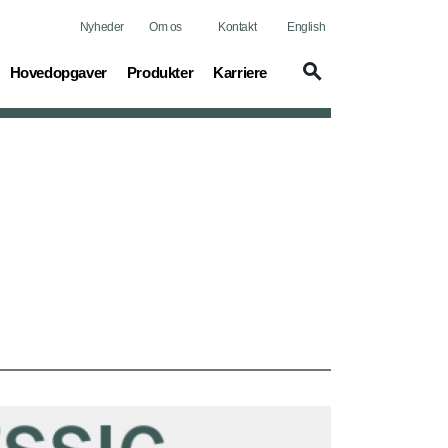
Nyheder
Om os
Kontakt
English
(current)
(current)
(current)
Hovedopgaver
Produkter
Karriere