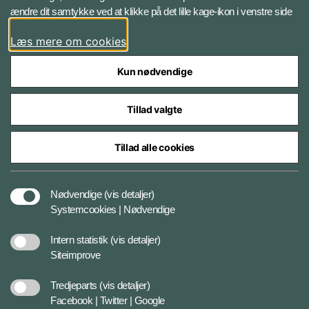
ændre dit samtykke ved at klikke på det lille kage-ikon i venstre side
Følg Forsvarets Efterretningstjeneste
Læs mere om cookies
Linkedin
Kun nødvendige
Tillad valgte
Tillad alle cookies
Styrelser og myndigheder under Forsvarsministeriet
Nødvendige
(vis detaljer)
Systemcookies | Nødvendige
Cookiepolitik
Intern statistik
(vis detaljer)
Siteimprove
Tilgængelighedserklæring
Tredjeparts
(vis detaljer)
Facebook | Twitter | Google