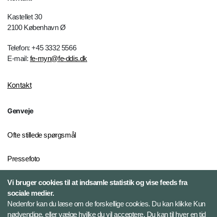
Kastellet 30
2100 København Ø
Telefon: +45 3332 5566
E-mail:
fe-myn@fe-ddis.dk
Kontakt
Genveje
Ofte stillede spørgsmål
Pressefoto
Vi bruger cookies til at indsamle statistik og vise feeds fra
Risiko- og trusselsvurderinger
sociale medier.
Ekstern whistleblowerordning
Nedenfor kan du læse om de forskellige cookies. Du kan klikke Kun
for FE
nødvendige, eller vælge hvilke du vil acceptere. Du kan til hver en tid