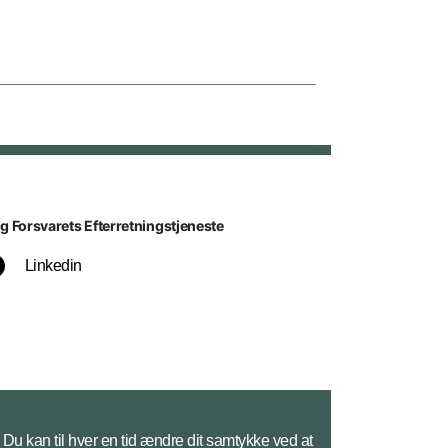
lg Forsvarets Efterretningstjeneste
Linkedin
Du kan til hver en tid ændre dit samtykke ved at