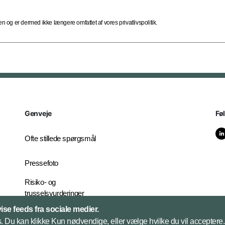
 og er dermed ikke længere omfattet af vores privatlivspolitik.
Genveje
Fø
Ofte stillede spørgsmål
Pressefoto
Risiko- og
trusselsvurderinger
Ekstern
vise feeds fra sociale medier.
whistleblowerordning for
 Du kan klikke Kun nødvendige, eller vælge hvilke du vil acceptere. 