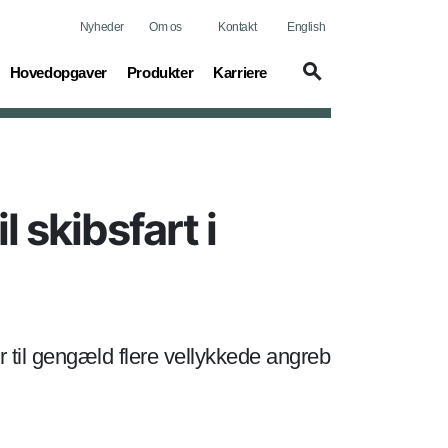
Nyheder
Om os
Kontakt
English
(current)
(current)
(current)
Hovedopgaver
Produkter
Karriere
 skibsfart i
r til gengæld flere vellykkede angreb