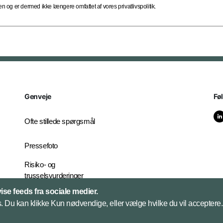
 og er dermed ikke længere omfattet af vores privatlivspolitik.
Genveje
Fø
Ofte stillede spørgsmål
Pressefoto
Risiko- og
trusselsvurderinger
Ekstern
vise feeds fra sociale medier.
whistleblowerordning for
 Du kan klikke Kun nødvendige, eller vælge hvilke du vil acceptere. 
FE