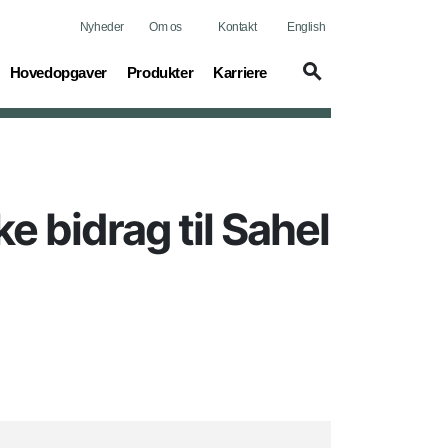
Nyheder
Om os
Kontakt
English
(current)
(current)
(current)
Hovedopgaver
Produkter
Karriere
e bidrag til Sahel