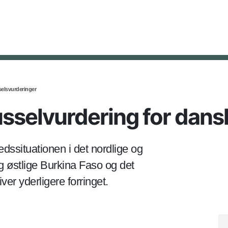
selsvurderinger
usselvurdering for dansk
edssituationen i det nordlige og
og østlige Burkina Faso og det
ver yderligere forringet.